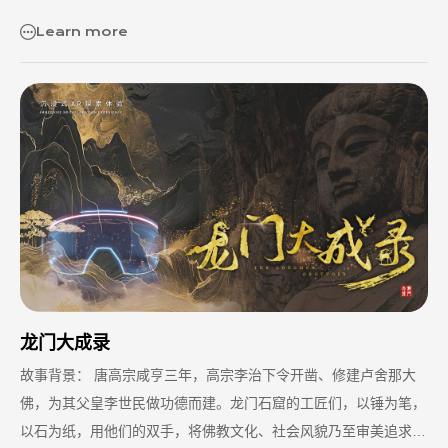
Learn more
龙门大成录
故事背景： 唐高宗咸亨三年，高宗李治下令开凿、修建卢舍那大
佛，为其父皇李世民做功德而建。龙门⽯窟的⼯匠们，以锤为笔，
以⽯为纸，用他们的双⼿，将佛教⽂化、社会风貌乃⾄审美追求，