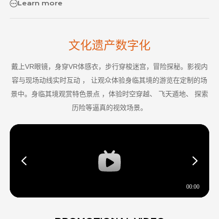
Learn more
文化遗产数字化
戴上VR眼镜，身穿VR体感衣，步行穿梭迷宫，冒险探秘。影视内
容与现场动线实时互动 ， 让观众体验身临其境的游览在定制的场
景中。身临其境观赏特色景点 ，体验时空穿越、 飞天遁地、 探索
历险等逼真的视效场景。