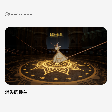
验。这一项目基于XR（扩展现实）大空间技术，让参与者仿佛穿
越时空，亲身踏入秦始皇帝陵的神秘世界。 二、技术革新 戴上VR
Learn more
眼镜一体机，项目不仅提供了风、热等环境模拟，还加入了手势交
互和飞行体验，让你在墓道历险、地宫漫游、秦皇…
消失的楼兰