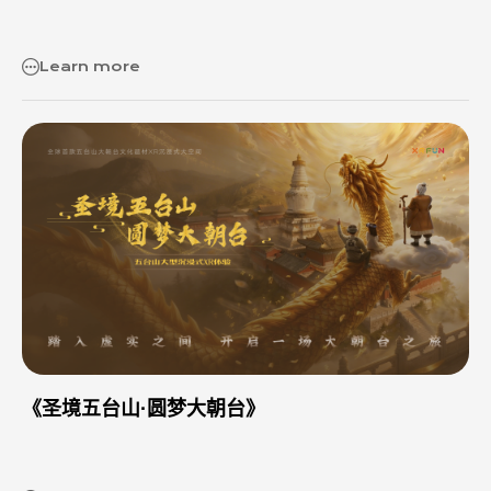
⼀⼀镌刻于坚硬的岩⽯之上。 这些⽯刻造像，不仅展示了古代⼯
匠们超凡的技艺，更凝聚了他们对神灵的敬畏、对艺术的追求以及
Learn more
对⽣命的深刻理解。每⼀凿⼀刻，都是对时间的对话，对永恒的渴
望，让后世之⼈得以窥见那个时代的风貌与精神世界。 &…
《圣境五台山·圆梦大朝台》